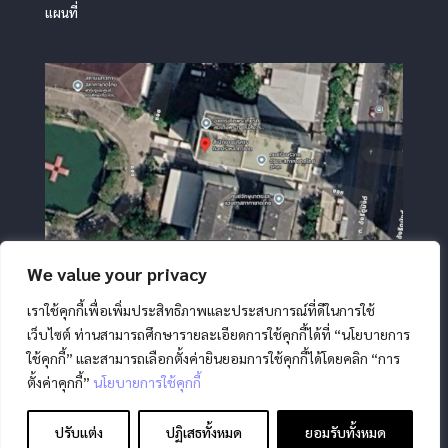
แผนที่
We value your privacy
เราใช้คุกกี้เพื่อเพิ่มประสิทธิภาพและประสบการณ์ที่ดีในการใช้
เว็บไซต์ ท่านสามารถศึกษารายละเอียดการใช้คุกกี้ได้ที่ “นโยบายการ
ใช้คุกกี้” และสามารถเลือกตั้งค่ายินยอมการใช้คุกกี้ได้โดยคลิก “การ
ตั้งค่าคุกกี้”
นโยบายการใช้คุกกี้
สงวนลิขสิทธิ์ โดย สภากาชาดไทย |
นโยบายการคุ้มครองข้อมูล
ส่วนบุคคล
|
นโยบายคุกกี้
|
ข้อตกลงการใช้งาน
|
มาตรการ
ปรับแต่ง
ปฏิเสธทั้งหมด
ยอมรับทั้งหมด
รักษาความมั่นคงปลอดภัยข้อมูลส่วนบุคคล