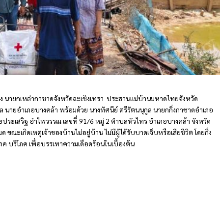
งตรง นายกเหล่ากาชาดจังหวัดฉะเชิงเทรา ประธานแม่บ้านมหาดไทยจังหวัด
ูล นายอำเภอบางคล้า พร้อมด้วย นางทัศนีย์ ตรีรัตนนุกูล นายกกิ่งกาชาดอำเภอ
นายประเสริฐ อำไพวรรณ เลขที่ 91/6 หมู่ 2 ตำบลหัวไทร อำเภอบางคล้า จังหวัด
ณะเกิดเหตุเจ้าของบ้านไม่อยู่บ้าน ไม่มีผู้ได้รับบาดเจ็บหรือเสียชีวิต โดยกิ่ง
ภค บริโภค เพื่อบรรเทาความเดือดร้อนในเบื้องต้น