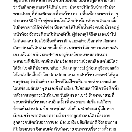
ว่า วันเกิดเหตุตนเองได้เดินไปตาม น้องชายให้กลับบ้าน ซึ่งน้อง
ชายเล่นอยู่ที่ห้องพักของเพื่อนบ้าน ทราบชื่อเพียง ตาเชาว์ อายุ
ประมาน 50 ปี ซึ่งอยู่ตรงข้ามใกล้เคียงกับห้องพักของตนเอง เมื่อ
ไปถึงตาเชาว์ได้ทำทีจ้าง น้องชาย ให้ไปซื้อน้ำแข็ง ตนจึงนั่งรออยู่
หน้าห้อง จังหวะที่ตนนั่งหันหลังนั้น ผู้ก่อเหตุได้ดึงตนเองเข้าไป
ในห้องนอน ก่อนใช้เชือกสีขาว ลักษณะคล้ายเชือกฟาง มัดแขน
มัดขาตนแล้วจับตนถอดเสื้อผ้า ส่วนตาเชาว์ได้ถอดกางเกงของตัว
เอง แล้วเอาอวัยวะเพศชาย มาถูกับอวัยวะเพศของตนเอง
พยายามที่ข่มขืน ตนจึงตะโกนร้องขอความช่วยเหลือ แต่ไม่มีใคร
ได้ยิน โชคดีที่น้องชายกลับมาเห็นเหตุการณ์ ผู้ก่อเหตุจึงหยุดแล้ว
ให้ตนไปใส่เสื้อผ้า โดยก่อนปล่อยตนเองกลับบ้าน ตาเชาว์ ได้พูด
ข่มขู่ต่างๆ ว่าเป็นเด็ก บอกใครก็ไม่มีใครเชื่อ บอกพ่อบอกแม่ จะ
โดนพ่อแม่ตีเปล่าๆ ตนเองจึงเก็บเงียบ ไม่ยอมเล่าให้ใครฟัง อีกทั้ง
หลังจากเหตุการณ์ในวันแรก วันถัดมา ตาเชาว์ ยังคงพยายามที่
จะบุกเข้าในบ้านของตนอีกครั้ง เพื่อพยายามข่มขืน แต่มีชาว
บ้านเดินผ่านก่อน จึงก่อเหตุไม่สำเร็จด้าน พ่อกับแม่ ผู้เสียหาย
เปิดเผยว่า พวกตนมาทราบเรื่อง จากลูกสาวคนโต เนื่องจาก
ลูกสาวคนโตเห็นอาการของ น้องเอ เงียบซึมผิดปกติ จึงสอบถาม
ก็ไม่ยอมบอก จึงสอบเค้นกับน้องชาย จนทราบเรื่องราวทั้งหมด