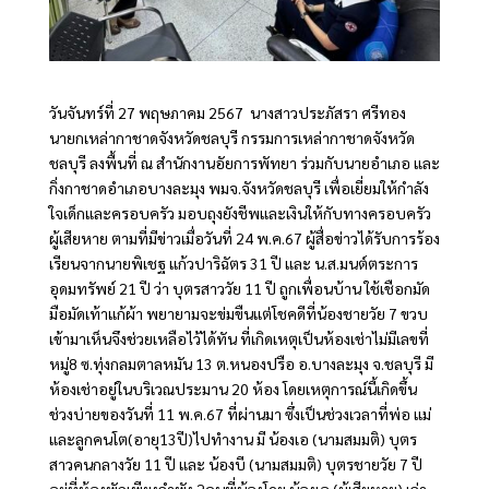
วันจันทร์ที่ 27 พฤษภาคม 2567 นางสาวประภัสรา ศรีทอง
นายกเหล่ากาชาดจังหวัดชลบุรี กรรมการเหล่ากาชาดจังหวัด
ชลบุรี ลงพื้นที่ ณ สำนักงานอัยการพัทยา ร่วมกับนายอำเภอ และ
กิ่งกาชาดอำเภอบางละมุง พมจ.จังหวัดชลบุรี เพื่อเยี่ยมให้กำลัง
ใจเด็กและครอบครัว มอบถุงยังชีพและเงินให้กับทางครอบครัว
ผู้เสียหาย ตามที่มีข่าวเมื่อวันที่ 24 พ.ค.67 ผู้สื่อข่าวได้รับการร้อง
เรียนจากนายพิเชฐ แก้วปาริฉัตร 31 ปี และ น.ส.มนต์ตระการ
อุดมทรัพย์ 21 ปี ว่า บุตรสาววัย 11 ปี ถูกเพื่อนบ้าน ใช้เชือกมัด
มือมัดเท้าแก้ผ้า พยายามจะข่มขืนแต่โชคดีที่น้องชายวัย 7 ขวบ
เข้ามาเห็นจึงช่วยเหลือไว้ได้ทัน ที่เกิดเหตุเป็นห้องเช่าไม่มีเลขที่
หมู่8 ซ.ทุ่งกลมตาลหมัน 13 ต.หนองปรือ อ.บางละมุง จ.ชลบุรี มี
ห้องเช่าอยู่ในบริเวณประมาน 20 ห้อง โดยเหตุการณ์นี้เกิดขึ้น
ช่วงบ่ายของวันที่ 11 พ.ค.67 ที่ผ่านมา ซึ่งเป็นช่วงเวลาที่พ่อ แม่
และลูกคนโต(อายุ13ปี)ไปทำงาน มี น้องเอ (นามสมมติ) บุตร
สาวคนกลางวัย 11 ปี และ น้องบี (นามสมมติ) บุตรชายวัย 7 ปี
อยู่ที่ห้องพักเพียงลำพัง 2คนพี่น้องโดย น้องเอ (ผู้เสียหาย) เล่า