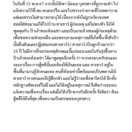
ในวันที่ 13 พ.ค.67 จากนั้นได้พา น้องเอ บุตรสาวที่ถูกกระทำ ไป
แจ้งความไว้ที่ สภ.หนองปรือ และไปตรวจร่างกายที่โรงพยาบาล
แต่ผลตรวจไม่สามารถระบุได้ เนื่องจากยังไม่ถูกอวัยวะเพศ
สอดใส่ต่อมาแม่ได้ไปบ้าน ตาเชาว์ ผู้ก่อเหตุ แต่ไม่พบตัว จึงได้
พูดคุยกับ ป้าเจ้าของห้องเช่า และเป็นนายจ้างของผู้ก่อเหตุด้วย
เพื่อขอความช่วยเหลือ และสอบถามเหตุการณ์ที่เกิดขึ้น ซึ่งตัวป้า
นั้นยืนยันและปฏิเสธแทนตาเชาว์ว่า ตาเชาว์ เป็นลูกจ้างมากว่า
15 ปี ไม่มีทางที่จะก่อเหตุลักษณะนี้แน่นอน และในวันรุ่งขึ้นทาง
ป้าเจ้าของห้องเช่า ได้มาพูดคุยอีกครั้ง ว่า หากครอบครัวตนเอง
จะเอาเรื่อง การสู้คดีนั้นจะต้องใช้เงินเยอะ และ ตาเชาว์ อยู่ใน
พื้นที่มานานรู้จักคนเยอะ คนที่ห้องเช่านี้พร้อมจะเป็นพยานให้
ตาเชาว์ ทางตนเองจึงรู้สึกกลัว และไม่รู้ว่าจะพึ่งพาใครได้ อีกทั้ง
หลักฐานชัดเจนก็ไม่มี และไม่ได้อยู่ในเหตุการณ์ จึงคิดว่าจะถอน
แจ้งความเพื่อจบเรื่อง แต่เมื่อได้ปรึกษากกันอีกครั้ง จึงคิดว่า ต้อง
สู้คดีให้ถึงที่สุด เพื่อความเป็นธรรมของบุตรสาว