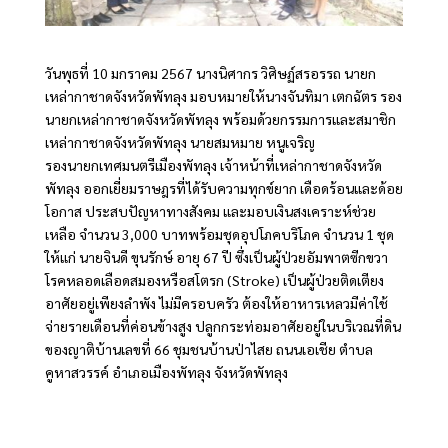
วันพุธที่ 10 มกราคม 2567 นางนิศากร วิศิษฏ์สรอรรถ นายก
เหล่ากาชาดจังหวัดพัทลุง มอบหมายให้นางจันทิมา เตกฉัตร รอง
นายกเหล่ากาชาดจังหวัดพัทลุง พร้อมด้วยกรรมการและสมาชิก
เหล่ากาชาดจังหวัดพัทลุง นายสมหมาย หนูเจริญ
รองนายกเทศมนตรีเมืองพัทลุง เจ้าหน้าที่เหล่ากาชาดจังหวัด
พัทลุง ออกเยี่ยมราษฎรที่ได้รับความทุกข์ยาก เดือดร้อนและด้อย
โอกาส ประสบปัญหาทางสังคม และมอบเงินสงเคราะห์ช่วย
เหลือ จำนวน 3,000 บาทพร้อมชุดอุปโภคบริโภค จำนวน 1 ชุด
ให้แก่ นายจินดี ขุนรักษ์ อายุ 67 ปี ซึ่งเป็นผู้ป่วยอัมพาตซีกขวา
โรคหลอดเลือดสมองหรือสโตรก (Stroke) เป็นผู้ป่วยติดเตียง
อาศัยอยู่เพียงลำพัง ไม่มีครอบครัว ต้องให้อาหารเหลวมีค่าใช้
จ่ายรายเดือนที่ค่อนข้างสูง ปลูกกระท่อมอาศัยอยู่ในบริเวณที่ดิน
ของญาติบ้านเลขที่ 66 ชุมชนบ้านป่าไสย ถนนเอเชีย ตำบล
คูหาสวรรค์ อำเภอเมืองพัทลุง จังหวัดพัทลุง