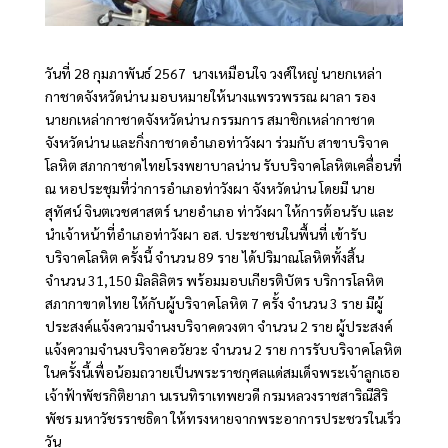
วันที่ 28 กุมภาพันธ์ 2567 นางเหมือนใจ วงศ์ใหญ่ นายกเหล่า
กาชาดจังหวัดน่าน มอบหมายให้นางแพรวพรรณ ผาลา รอง
นายกเหล่ากาชาดจังหวัดน่าน กรรมการ สมาชิกเหล่ากาชาด
จังหวัดน่าน และกิ่งกาชาดอำเภอท่าวังผา ร่วมกับ สาขาบริจาค
โลหิต สภากาชาดไทยโรงพยาบาลน่าน รับบริจาคโลหิตเคลื่อนที่
ณ หอประชุมที่ว่าการอำเภอท่าวังผา จังหวัดน่าน โดยมี นาย
สุทัศน์ จินตเวชศาสตร์ นายอำเภอ ท่าวังผา ให้การต้อนรับ และ
นำเจ้าหน้าที่อำเภอท่าวังผา อส. ประชาชนในพื้นที่ เข้ารับ
บริจาคโลหิต ครั้งนี้ จำนวน 89 ราย ได้ปริมาณโลหิตทั้งสิ้น
จำนวน 31,150 มิลลิลิตร พร้อมมอบเกียรติบัตร บริการโลหิต
สภากาขาดไทย ให้กับผู้บริจาคโลหิต 7 ครั้ง จำนวน 3 ราย มีผู้
ประสงค์แจ้งความจำนงบริจาคดวงตา จำนวน 2 ราย ผู้ประสงค์
แจ้งความจำนงบริจาคอวัยวะ จำนวน 2 ราย การรับบริจาคโลหิต
ในครั้งนี้เพื่อน้อมถวายเป็นพระราชกุศลแด่สมเด็จพระเจ้าลูกเธอ
เจ้าฟ้าพัชรกิติยาภา นเรนทิราเทพยวดี กรมหลวงราชสาริณีสิริ
พัชร มหาวัชรราชธิดา ให้ทรงหายจากพระอาการประชวรในเร็ว
วัน