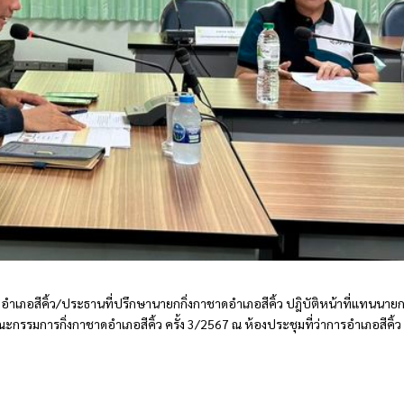
อำเภอสีคิ้ว/ประธานที่ปรึกษานายกกิ่งกาชาดอำเภอสีคิ้ว ปฎิบัติหน้าที่แทนนาย
กรรมการกิ่งกาชาดอำเภอสีคิ้ว ครั้ง 3/2567 ณ ห้องประชุมที่ว่าการอำเภอสีคิ้ว
า