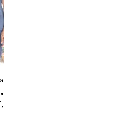
อง
ร
บล
3
อง