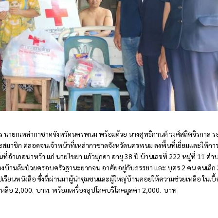
พร นายกเหล่ากาชาดจังหวัดนครพนม พร้อมด้วย นางศุทธิกานต์ วงศ์สถิตจิรกาล ร
าชิก ตลอดจนเจ้าหน้าที่เหล่ากาชาดจังหวัดนครพนม ลงพื้นที่เยี่ยมและให้กา
ื้นที่อำเภอนาหว้า แก่ นายไชยา แก้วมุกดา อายุ 38 ปี บ้านเลขที่ 222 หมู่ที่ 11 ตำ
งบ้านล้มป่วยครอบครัวฐานะยากจน อาศัยอยู่กับภรรยา และ บุตร 2 คน คนเล็ก 
เรียนหนังสือ ซึ่งที่ผ่านมาผู้นำชุมชนและผู้ใหญ่บ้านคอยให้ความช่วยเหลือ ในเบื้
หลือ 2,000.-บาท. พร้อมเครื่องอุปโภคบริโภคมูลค่า 2,000.-บาท