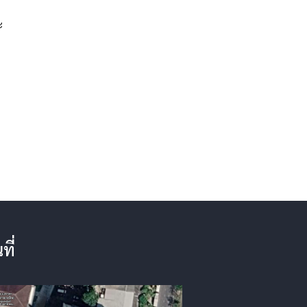
ะ
ที่