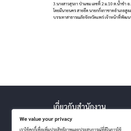
3.นางสาวสุรภา ป่าแขม เลขที่ 2 ม.10 ต.น้ำชำ อ.ส
โดยมีนายนคร สายยืด นายกกิ่งกาชาดอำเภอสูงเ
บรรเทาสาธารณภัยจังหวัดแพร่ เจ้าหน้าที่พัฒนาสั
เกี่ยวกับสำนักงาน
-ประวัติ หน้าที่ ยุทธศาสตร์
We value your privacy
-โครงสร้างสำนักงาน
-วิสัยทัศน์ พันธกิจ
เราใช้คุกกี้เพื่อเพิ่มประสิทธิภาพและประสบการณ์ที่ดีในการใช้