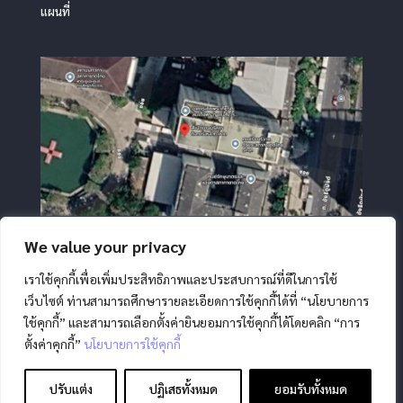
แผนที่
We value your privacy
เราใช้คุกกี้เพื่อเพิ่มประสิทธิภาพและประสบการณ์ที่ดีในการใช้
เว็บไซต์ ท่านสามารถศึกษารายละเอียดการใช้คุกกี้ได้ที่ “นโยบายการ
ใช้คุกกี้” และสามารถเลือกตั้งค่ายินยอมการใช้คุกกี้ได้โดยคลิก “การ
ตั้งค่าคุกกี้”
นโยบายการใช้คุกกี้
สงวนลิขสิทธิ์ โดย สภากาชาดไทย |
นโยบายการคุ้มครองข้อมูล
ส่วนบุคคล
|
นโยบายคุกกี้
|
ข้อตกลงการใช้งาน
|
มาตรการ
ปรับแต่ง
ปฏิเสธทั้งหมด
ยอมรับทั้งหมด
รักษาความมั่นคงปลอดภัยข้อมูลส่วนบุคคล