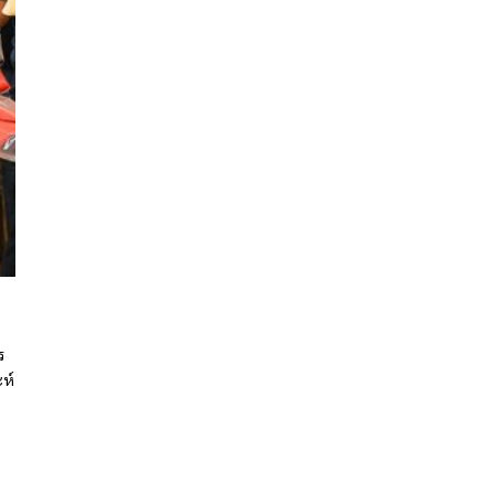
ร
ะห์