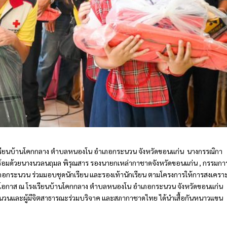
 โรงเรียนบ้านโคกกลาง ตำบลหนองโน อำเภอกระนวน จังหวัดขอนแก่น นางกรรณิกา
้อมด้วยนางนวลนฤมล พิรุณสาร รองนายกเหล่ากาชาดจังหวัดขอนแก่น , กรรมกา
ภอกระนวน ร่วมมอบชุดนักเรียน และรองเท้านักเรียน ตามโครงการให้การสงเครา
่ด้อยโอกาส ณ โรงเรียนบ้านโคกกลาง ตำบลหนองโน อำเภอกระนวน จังหวัดขอนแก่น
นวนและผู้มีจิตสาธารณะร่วมบริจาค และสภากาชาดไทย ได้นำเสื้อกันหนาวแขน