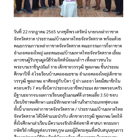
วันที่ 22 กรกฎาคม 2565 นางชุลีพร เตรัตน์ นายกเหล่ากาชาด
จังหวัดตราด ประธานแม่บ้านมหาดไทยจังหวัดตราด พร้อมด้วย
คณะกรรมการเหล่ากาชาดจังหวัดตราด คณะกรรมการกิ่งกาชาด
อำเภอคลองใหญ่ และคณะแม่บ้านมหาดไทยจังหวัดตราด เยี่ยม
เยาวชนผู้รับทุนมูลนิธิร่วมจิตต์น้อมเกล้าฯ เพื่อเยาวชน ใน
พระบรมราชินูปถัมภ์ ราย เด็กชายวรรวุฒิ พูลเกษม ชั้นประถม
ศึกษาปีที่ 4 โรงเรียนบ้านคลองมะขาม อำเภอคลองใหญ่เด็กชาย
วรรวุฒิ พูลเกษม อาศัยอยู่กับบิดา ปู่ ย่า และอา โดยมีสมาชิกใน
ครอบครัว 7 คน ซึ่งบิดาประกอบอาชีพประมง สภาพครอบครัว
มีฐานะยากจน ผลการเรียนอยู่ในเกณฑ์ดี เกรดเฉลี่ย 3.50 ชอบ
เรียนวิชาพลศึกษา และมีทักษะทางด้านกีฬาประเภทฟุตบอล
ทั้งนี้ นายกเหล่ากาชาดจังหวัดตราด / ประธานแม่บ้านมหาดไทย
จังหวัดตราด ได้ให้คำแนะนำกับ เด็กชายวรรวุฒิ พูลเกษม โดยให้
ตั้งใจศึกษาเล่าเรียน มีความจงรักภักดีต่อชาติ ศาสนา พระมหา
กษัตริย์ กตัญญูต่อบรรพบุรุษ และผู้มีพระคุณที่สนับสนุนทุนการ
ศึกษาผ่านมูลนิธิร่วมจิตต์น้อมเกล้าฯ เพื่อเยาวชน ในพระบรม