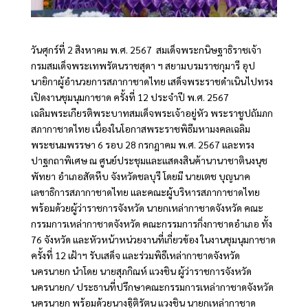
วันศุกร์ที่ 2 สิงหาคม พ.ศ. 2567 สมเด็จพระกนิษฐาธิราชเจ้า
กรมสมเด็จพระเทพรัตนราชสุดา ฯ สยามบรมราชกุมารี อุป
นายิกาผู้อำนวยการสภากาชาดไทย เสด็จพระราชดำเนินไปทรง
เปิดงานชุมนุมกาชาด ครั้งที่ 12 ประจำปี พ.ศ. 2567
เฉลิมพระเกียรติพระบาทสมเด็จพระเจ้าอยู่หัว พระราชูปถัมภก
สภากาชาดไทย เนื่องในโอกาสพระราชพิธีมหามงคลเฉลิม
พระชนมพรรษา 6 รอบ 28 กรกฎาคม พ.ศ. 2567 และทรง
ปาฐกถาพิเศษ ณ ศูนย์ประชุมและแสดงสินค้านานาชาตินงนุช
พัทยา อำเภอสัตหีบ จังหวัดชลบุรี โดยมี นายเตช บุญนาค
เลขาธิการสภากาชาดไทย และคณะผู้บริหารสภากาชาดไทย
พร้อมด้วยผู้ว่าราชการจังหวัด นายกเหล่ากาชาดจังหวัด คณะ
กรรมการเหล่ากาชาดจังหวัด คณะกรรมการกิ่งกาชาดอำเภอ ทั้ง
76 จังหวัด และหัวหน้าหน่วยงานที่เกี่ยวข้อง ในงานชุมนุมกาชาด
ครั้งที่ 12 เฝ้าฯ รับเสด็จ และร่วมพิธีเหล่ากาชาดจังหวัด
นครนายก นำโดย นายสุภกิณห์ แวงชิน ผู้ว่าราชการจังหวัด
นครนายก/ ประธานที่ปรึกษาคณะกรรมการเหล่ากาชาดจังหวัด
นครนายก พร้อมด้วยนางฐิติรัตน แวงชิน นายกเหล่ากาชาด