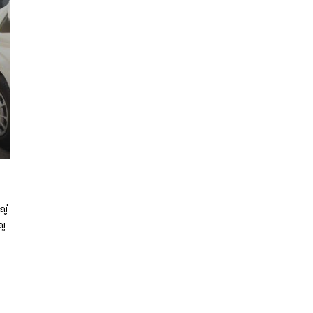
ญ่
ุญ