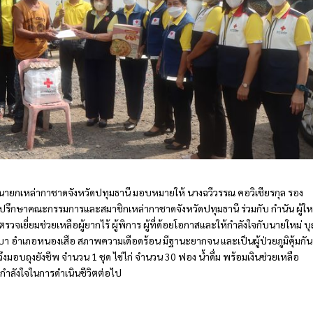
 นายกเหล่ากาชาดจังหวัดปทุมธานี มอบหมายให้ นางฉวีวรรณ คอวิเชียรกุล รอง
่ปรึกษาคณะกรรมการและสมาชิกเหล่ากาชาดจังหวัดปทุมธานี ร่วมกับ กำนัน ผู้ให
วจเยี่ยมช่วยเหลือผู้ยากไร้ ผู้พิการ ผู้ที่ด้อยโอกาสและให้กำลังใจกับนายใหม่ บ
บึงบา อำเภอหนองเสือ สภาพความเดือดร้อน มีฐานะยากจน และเป็นผู้ป่วยภูมิคุ้มกัน
ึงมอบถุงยังชีพ จำนวน 1 ชุด ไข่ไก่ จำนวน 30 ฟอง น้ำดื่ม พร้อมเงินช่วยเหลือ
กำลังใจในการดำเนินชีวิตต่อไป