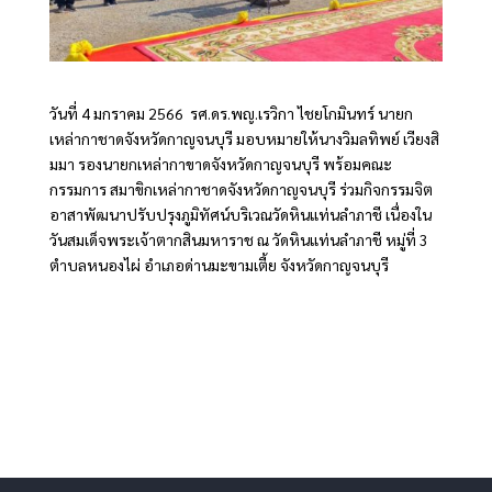
วันที่ 4 มกราคม 2566 รศ.ดร.พญ.เรวิกา ไชยโกมินทร์ นายก
เหล่ากาชาดจังหวัดกาญจนบุรี มอบหมายให้นางวิมลทิพย์ เวียงสิ
มมา รองนายกเหล่ากาขาดจังหวัดกาญจนบุรี พร้อมคณะ
กรรมการ สมาขิกเหล่ากาชาดจังหวัดกาญจนบุรี ร่วมกิจกรรมจิต
อาสาพัฒนาปรับปรุงภูมิทัศน์บริเวณวัดหินแท่นลำภาชี เนื่องใน
วันสมเด็จพระเจ้าตากสินมหาราช ณ วัดหินแท่นลำภาชี หมู่ที่ 3
ตำบลหนองไผ่ อำเภอด่านมะขามเตี้ย จังหวัดกาญจนบุรี