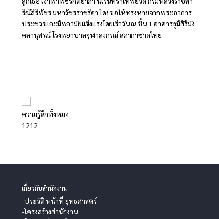
ลูกเธอ เจ้าฟ้าพัชรกิติยาภา นเรนทิราเทพยวดี กรมหลวงราชสา
ริณีสิริพัชร มหาวัชรราชธิดา โดยขอให้ทรงหายจากพระอาการ
ประชวรและมีพลามัยแข็งแรงโดยเร็ววัน ณ ชั้น 1 อาคารภูมิสิริมัง
คลานุสรณ์ โรงพยาบาลจุฬาลงกรณ์ สภากาชาดไทย
ความรู้สึกทั้งหมด
12
12
เกี่ยวกับสำนักงาน
-ประวัติ หน้าที่ ยุทธศาสตร์
-โครงสร้างสำนักงาน