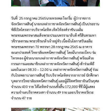
วันที่ 25 กรกฎาคม 2565นายทรงพล ใจกริ่ม ผู้ว่าราชการ
จังหวัดกาฬสินธ์ุ นายกเหล่ากาชาดจังหวัดกาฬสินธุ์ เป็นประธาน
พิธีเปิดโครงการบริจาคโลหิต เทิดไท้องค์ราชัน เฉลิม
พระชนมพรรษาสมเด็จพระปรเมนทรรามาธิบดี ศรีสินทรมหา
วชิราลงกรณ พระวชิรเกล้าเจ้าอยู่หัว เนื่องในโอกาสวันเฉลิม
พระชนมพรรษา 70 พรรษา 28 กรกฎาคม 2565 ณ อาคาร
อเนกประสงค์ วิทยาลัยเทคนิคกาฬสินธ์ุ โดยมีนางระเบียบ ร่ม
ไทรทอง ผู้ช่วยนายกเหล่ากาชาดจังหวัดกาฬสินธ์ุ พร้อมด้วย
กรรมการและสมาชิกเหล่ากาชาดจังหวัดกาฬสินธ์ุ เข้าร่วมพิธี
และในเวลา 08.30 – 12.00 น. เหล่ากาชาดจังหวัดกาฬสินธุ์ ร่วม
กับโรงพยาบาลกาฬสินธุ์ รับบริจาคโลหิตจากอาจารย์ นักศึกษา
บุคลากรวิทยาลัยเทคนิคกาฬสินธุ์ และผู้มีจิตศรัทธาอันเป็นกุศล
จำนวน 430 ราย ได้โลหิตจำนวนทั้งสิ้น 172,000 ซีซี มีผู้แสดง
ความจำนงบริจาคดวงตา จำนวน 49 ราย และบริจาคอวัยวะ
จำนวน 47 ราย