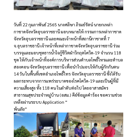
วันที่ 22 กุมภาพันธ์ 2565 นางศลิษา ภิรมย์รัตน์ นายกเหล่า
กาชาดจังหวัดอุบลราชธานี มอบหมายให้ กรรมการเหล่ากาชาด
จังหวัดอุบลราชธานี และคณะเจ้าหน้าที่สถานีกาชาดที่ 7
จ.อุบลราชธานี เจ้าหน้าที่เหล่ากาชาดจังหวัดอุบลราชธานี ร่วม
บรรจุและมอบชุดธารน้ำใจกู้ชีวิตฝ่าวิกฤตโควิด-19 จำนวน 118
ชุด ให้กับเจ้าหน้าที่องค์การบริหารส่วนตำบลโพธิ์ไทรและตำบล
สองคอน จังหวัดอุบลราชธานี เพื่อนำไปมอบให้กับผู้กักกันตน
14 วัน ในพื้นที่เขตอำเภอโพธิ์ไทร จังหวัดอุบลราชธานี ซึ่งได้รับ
ผลกระทบจากการแพร่ระบาดของโรคโควิด-19 และเป็นผู้ที่มี
ความเสี่ยงสูง ทั้ง 118 คน ในลำดับต่อไป โดยอาสาสมัคร
สาธารณสุขประจำหมู่บ้าน (อสม.) คีย์ข้อมูลคำร้อง ขอความช่วย
เหลือผ่านระบบ Application “
พ้นภัย”