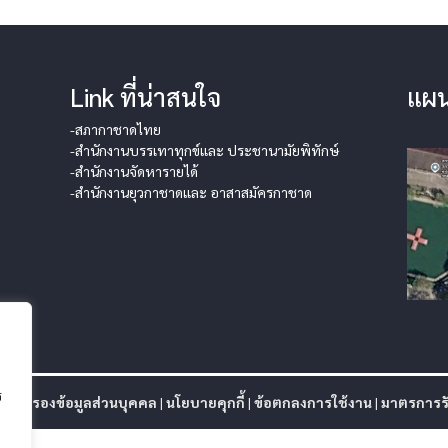
Link ที่น่าสนใจ
แผน
-สภากาชาดไทย
-สำนักงานบรรเทาทุกข์และ ประชานามัยพิทักษ์
-สำนักงานจัดหารายได้
-สำนักงานยุวกาชาดและ อาสาสมัครกาชาด
ร
ุ้มครองข้อมูลส่วนบุคคล
|
นโยบายคุกกี้
|
ข้อตกลงการใช้งาน
|
มาตรการรั