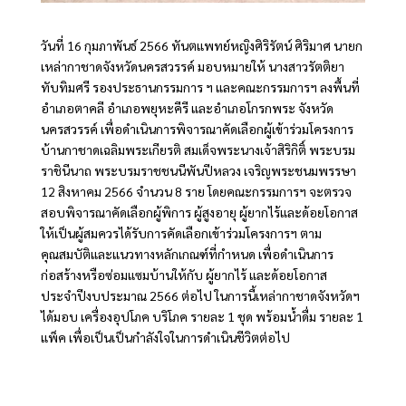
วันที่ 16 กุมภาพันธ์ 2566 ทันตแพทย์หญิงศิริรัตน์ ศิริมาศ นายก
เหล่ากาชาดจังหวัดนครสวรรค์ มอบหมายให้ นางสาวรัตติยา
ทับทิมศรี รองประธานกรรมการ ฯ และคณะกรรมการฯ ลงพื้นที่
อำเภอตาคลี อำเภอพยุหะคีรี และอำเภอโกรกพระ จังหวัด
นครสวรรค์ เพื่อดำเนินการพิจารณาคัดเลือกผู้เข้าร่วมโครงการ
บ้านกาชาดเฉลิมพระเกียรติ สมเด็จพระนางเจ้าสิริกิติ์ พระบรม
ราชินีนาถ พระบรมราชชนนีพันปีหลวง เจริญพระชนมพรรษา
12 สิงหาคม 2566 จำนวน 8 ราย โดยคณะกรรมการฯ จะตรวจ
สอบพิจารณาคัดเลือกผู้พิการ ผู้สูงอายุ ผู้ยากไร้และด้อยโอกาส
ให้เป็นผู้สมควรได้รับการคัดเลือกเข้าร่วมโครงการฯ ตาม
คุณสมบัติและแนวทางหลักเกณฑ์ที่กำหนด เพื่อดำเนินการ
ก่อสร้างหรือซ่อมแซมบ้านให้กับ ผู้ยากไร้ และด้อยโอกาส
ประจำปีงบประมาณ 2566 ต่อไป ในการนี้เหล่ากาชาดจังหวัดฯ
ได้มอบ เครื่องอุปโภค บริโภค รายละ 1 ชุด พร้อมน้ำดื่ม รายละ 1
แพ็ค เพื่อเป็นเป็นกำลังใจในการดำเนินชีวิตต่อไป