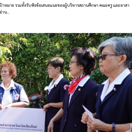
เป้าหมาย รวมทั้งรับฟังข้อเสนอแนะของผู้บริหารสถานศึกษา คณะครู และอาสา
่าน...