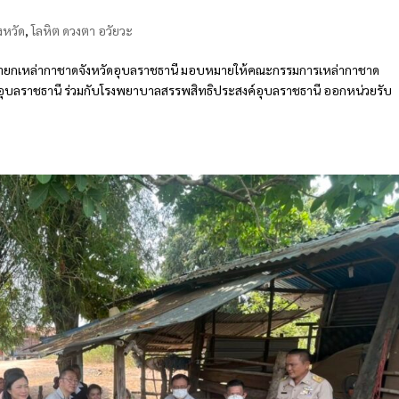
งหวัด
,
โลหิต ดวงตา อวัยวะ
รง นายกเหล่ากาชาดจังหวัดอุบลราชธานี มอบหมายให้คณะกรรมการเหล่ากาชาด
ดอุบลราชธานี ร่วมกับโรงพยาบาลสรรพสิทธิประสงค์อุบลราชธานี ออกหน่วยรับ