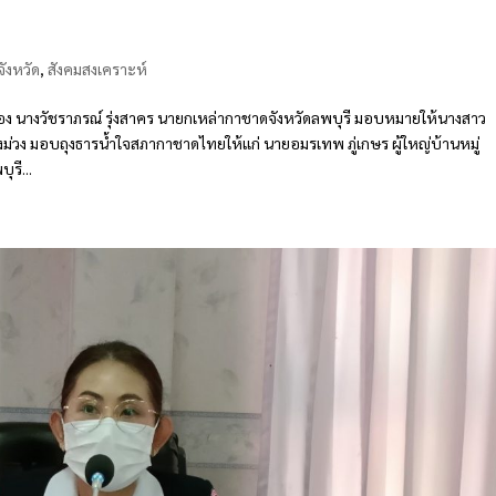
ังหวัด
,
สังคมสงเคราะห์
ง นางวัชราภรณ์ รุ่งสาคร นายกเหล่ากาชาดจังหวัดลพบุรี มอบหมายให้นางสาว
่วง มอบถุงธารน้ำใจสภากาชาดไทยให้แก่ นายอมรเทพ ภู่เกษร ผู้ใหญ่บ้านหมู่
รี...