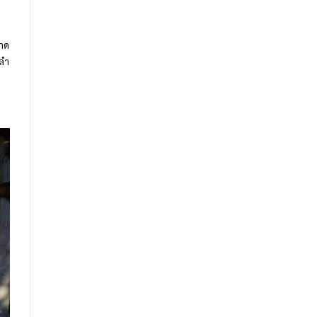
ชาด
อลำ