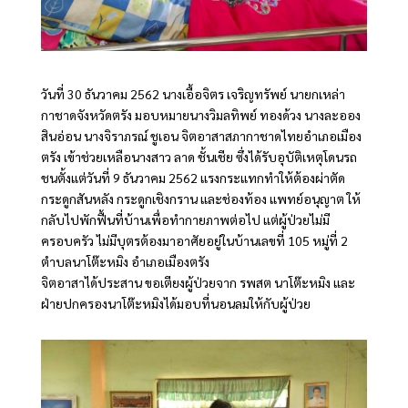
วันที่ 30 ธันวาคม 2562 นางเอื้อจิตร เจริญทรัพย์ นายกเหล่า
กาชาดจังหวัดตรัง มอบหมายนางวิมลทิพย์ ทองด้วง นางละออง
สินอ่อน นางจิราภรณ์ ชูเอน จิตอาสาสภากาชาดไทยอำเภอเมือง
ตรัง เข้าช่วยเหลือนางสาว ลาด ชั้นเชีย ซึ่งได้รับอุบัติเหตุโดนรถ
ชนตั้งแต่วันที่ 9 ธันวาคม 2562 แรงกระแทกทำให้ต้องผ่าตัด
กระดูกสันหลัง กระดูกเชิงกราน และช่องท้อง แพทย์อนุญาต ให้
กลับไปพักฟื้นที่บ้านเพื่อทำกายภาพต่อไป แต่ผู้ป่วยไม่มี
ครอบครัว ไม่มีบุตรต้องมาอาศัยอยู่ในบ้านเลขที่ 105 หมู่ที่ 2
ตำบลนาโต๊ะหมิง อำเภอเมืองตรัง
จิตอาสาได้ประสาน ขอเตียงผู้ป่วยจาก รพสต นาโต๊ะหมิง และ
ฝ่ายปกครองนาโต๊ะหมิงได้มอบที่นอนลมให้กับผู้ป่วย