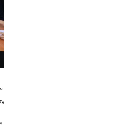
ใน
ลัย
ร
้ง