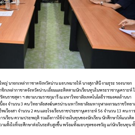
ศ์ใหญ่ นายกเหล่ากาชาดจังหวัดน่าน มอบหมายให้ นางสุภาสินี งามธุระ รองนายก
ชิกเหล่ากาชาดจังหวัดน่าน เยี่ยมและติตตามนักเรียนทุนในพระราชานุเคราะห์ 
รัตนราชสุดา ฯ สยามบรมราชกุมารี ณ มหาวิทยาลัยเทคโนโลยีราชมงคลล้านนา
อเนื่อง จำนวน 3 คน วิทยาลัยสงฆ์นครน่าน มหาวิทยาลัยมหาจุฬาลงกรณราชวิทยา
าชีพเวียงสา จำนวน 2 คน และโรงเรียนราชประชานุเคราะห์ 56 จำนวน 13 คน กา
งผลการเรียน ความประพฤติ รวมถึงการใช้จ่ายเงินทุนของนักเรียน นักศึกษาให้แนวคิด
ามตั้งใจที่จะศึกษาต่อในระดับสูงขึ้น พร้อมทั้งมอบชุดของขวัญ แก่นักเรียนทุน ทั