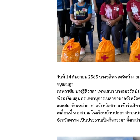
วันที่ 14 กันยายน 2565 นางชุลีพร เตรัตน์ 
งบุณณฎา
เทพวรชัย นางฐิติวรดา เทพเสนา นางอมรรัตน์ 
พีระ เอี่ยมสุนทร เลขานุการเหล่ากาชาดจังหวั
และสมาชิกเหล่ากาชาดจังหวัดตราด เข้าร่วมโคร
เคลื่อนที่ พอ.สว. ณ โรงเรียนบ้านปะอา ตำบลบ่
จังหวัดตราด เป็นประธานเปิดกิจกรรมฯ ซึ่งเหล่า