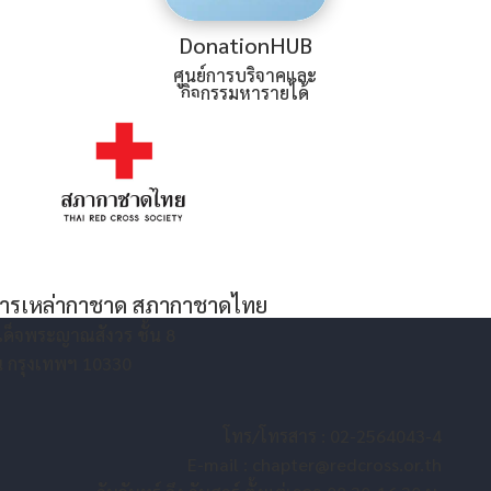
DonationHUB
ศูนย์การบริจาคและ
กิจกรรมหารายได้
จการเหล่ากาชาด สภากาชาดไทย
เด็จพระญาณสังวร ชั้น 8
ัน กรุงเทพฯ 10330
โทร/โทรสาร : 02-2564043-4
E-mail :
chapter@redcross.or.th