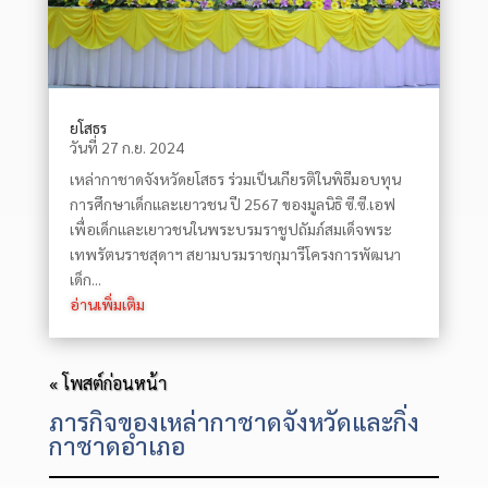
ยโสธร
วันที่ 27 ก.ย. 2024
เหล่ากาชาดจังหวัดยโสธร ร่วมเป็นเกียรติในพิธีมอบทุน
การศึกษาเด็กและเยาวชน ปี 2567 ของมูลนิธิ ซี.ซี.เอฟ
เพื่อเด็กและเยาวชนในพระบรมราชูปถัมภ์สมเด็จพระ
เทพรัตนราชสุดาฯ สยามบรมราชกุมารีโครงการพัฒนา
เด็ก...
อ่านเพิ่มเติม
« โพสต์ก่อนหน้า
ภารกิจของเหล่ากาชาดจังหวัดและกิ่ง
กาชาดอำเภอ