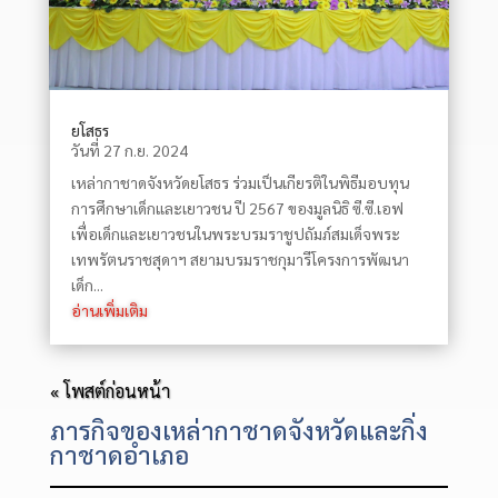
ยโสธร
วันที่ 27 ก.ย. 2024
เหล่ากาชาดจังหวัดยโสธร ร่วมเป็นเกียรติในพิธีมอบทุน
การศึกษาเด็กและเยาวชน ปี 2567 ของมูลนิธิ ซี.ซี.เอฟ
เพื่อเด็กและเยาวชนในพระบรมราชูปถัมภ์สมเด็จพระ
เทพรัตนราชสุดาฯ สยามบรมราชกุมารีโครงการพัฒนา
เด็ก...
อ่านเพิ่มเติม
« โพสต์ก่อนหน้า
ภารกิจของเหล่ากาชาดจังหวัดและกิ่ง
กาชาดอำเภอ